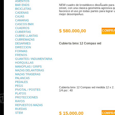
ASIENTOS
BAR ENDS
NEW cuadro de krowbikeco diseÃ±ado para
street, con una clasica geometria agresiva q
BICICLETAS
favorece el uso en todas partes para lograr 
CADENAS
mejor desempeÃ±o.
CAJAS
CAMARAS
CASCOS BMX
CUADROS
$ 580.000,00
COMPR
CUBIERTAS
CUBRE LLANTAS
CUBREMAZAS
Cubierta bmx 12 Compas wd
DESARMES
DIRECCION
FORMAS
FRENOS
GUANTES / INDUMENTARIA
HORQUILLAS
MANOPLAS / GRIPS
MAZAS DELANTERAS
MAZAS TRASERAS
PALANCAS
PEDALES
PEGS
Cubierta bmx 12 Compas wd medida 12 x 2.
PIVOTAL / POSTES
1/4 psi : 40
PLATOS
PROTECCIONES
RAYOS
REPUESTOS MAZAS
RUEDAS
$ 15.000,00
STEM
COMPR