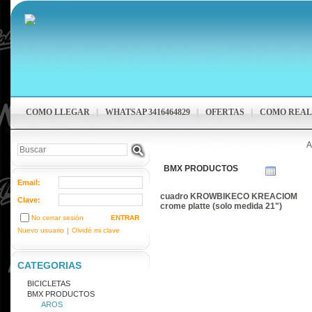
COMO LLEGAR
WHATSAP 3416464829
OFERTAS
COMO REAL
A
BMX PRODUCTOS
Email:
cuadro KROWBIKECO KREACIOM
Clave:
crome platte (solo medida 21")
No cerrar sesión
Nuevo usuario
|
Olvidé mi clave
CATEGORIAS
BICICLETAS
BMX PRODUCTOS
AROS