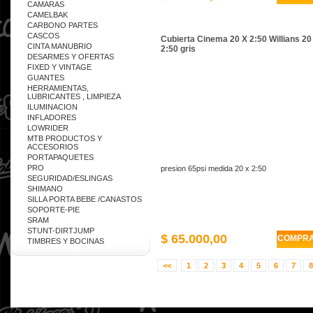
CAMARAS
CAMELBAK
CARBONO PARTES
CASCOS
Cubierta Cinema 20 X 2:50 Willians 20
CINTA MANUBRIO
2:50 gris
DESARMES Y OFERTAS
FIXED Y VINTAGE
GUANTES
HERRAMIENTAS,
LUBRICANTES , LIMPIEZA
ILUMINACION
INFLADORES
LOWRIDER
MTB PRODUCTOS Y
ACCESORIOS
PORTAPAQUETES
PRO
presion 65psi medida 20 x 2:50
SEGURIDAD/ESLINGAS
SHIMANO
SILLA PORTA BEBE /CANASTOS
SOPORTE-PIE
SRAM
STUNT-DIRTJUMP
$ 65.000,00
COMPR
TIMBRES Y BOCINAS
<<
1
2
3
4
5
6
7
8