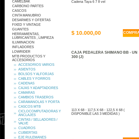
CAMELBAK
Cadena Taya 6 7 8 vel
CARBONO PARTES
CASCOS
CINTA MANUBRIO
DESARMES Y OFERTAS
FIXED Y VINTAGE
GUANTES
$ 10.000,00
COMPR
HERRAMIENTAS,
LUBRICANTES , LIMPIEZA
ILUMINACION
INFLADORES
LOWRIDER
CAJA PEDALERA SHIMANO BB - UN
MTB PRODUCTOS Y
300 (J)
ACCESORIOS
ACCESORIOS VARIOS
ASIENTOS
BOLSOS Y ALFORJAS
CABLES Y FORROS
CADENAS
CAJAS Y ADAPTADORES
CAMARAS
CAMBIOS TRASEROS
CARAMANOLAS Y PORTA
CASCOS MTB
113 X 68 - 117,5 X 68 - 122,5 X 68 (
CICLOCOMPUTADORAS Y
DISPONIBLE LAS 3 MEDIDAS )
ANCLAJES
CINTAS / SELLADORES /
VALVE
CUADROS
CUBIERTAS
EJE RULEMANES