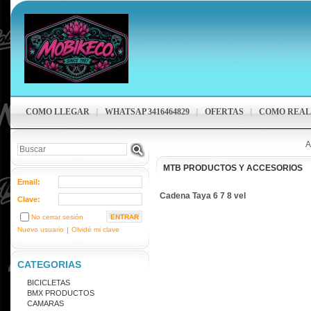
COMO LLEGAR
WHATSAP 3416464829
OFERTAS
COMO REAL
A
MTB PRODUCTOS Y ACCESORIOS
Email:
Cadena Taya 6 7 8 vel
Clave:
No cerrar sesión
Nuevo usuario
|
Olvidé mi clave
CATEGORIAS
BICICLETAS
BMX PRODUCTOS
CAMARAS