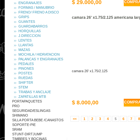
$ 29.000,00
COMPR
ENGRANAJES
FORMAS / MANUBRIO
FRENO/ FRENO A DISCO
GRIPS
camara 26' x1.75/2.125 americana lar
GUANTES
GUARDABARROS
HORQUILLAS
J.DIRECCION
LENTES
LLANTAS
MAZAS
MOCHILA / HIDRATACION
PALANCAS Y ENGRANAJES
PEDALES
PINONES
camara 26' x1.75/2.125
POSTES
RUEDAS
SHIFTER
STEM
TRABAS Y ANCLAJE
ZAPATILLAS MTB
PORTAPAQUETES
$ 8.000,00
COMPR
PRO
SEGURIDAD/ESLINGAS
SHIMANO
<<
1
2
3
4
5
6
7
8
SILLA PORTA BEBE /CANASTOS
SOPORTE-PIE
SRAM
STUNT-DIRTJUMP
TIMBRES Y BOCINAS