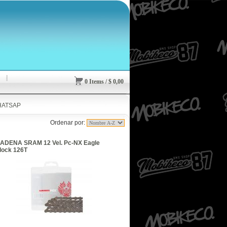
0
Items
/
$
0,00
HATSAP
Ordenar por:
ADENA SRAM 12 Vel. Pc-NX Eagle
lock 126T