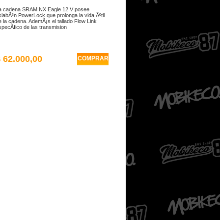
a cadena SRAM NX Eagle 12 V posee
slabÃ³n PowerLock que prolonga la vida Ãºtil
e la cadena. AdemÃ¡s el tallado Flow Link
specÃ­fico de las transmision
 62.000,00
COMPRAR