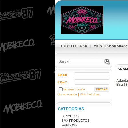
COMO LLEGAR
WHATSAP 341646482
SRAM
Email:
Adapta
Clave:
Bsa 6
No cerrar sesión
Nuevo usuario
|
Olvidé mi clave
CATEGORIAS
BICICLETAS
BMX PRODUCTOS
CAMARAS