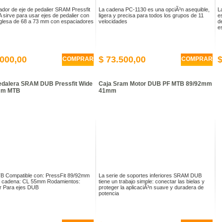
ador de eje de pedalier SRAM Pressfit
La cadena PC-1130 es una opciÃ³n asequible,
L
 sirve para usar ejes de pedalier con
ligera y precisa para todos los grupos de 11
e
nglesa de 68 a 73 mm con espaciadores
velocidades
d
e
.000,00
$ 73.500,00
$
COMPRAR
COMPRAR
edalera SRAM DUB Pressfit Wide
Caja Sram Motor DUB PF MTB 89/92mm
mm MTB
41mm
B Compatible con: PressFit 89/92mm
La serie de soportes inferiores SRAM DUB
e cadena: CL 55mm Rodamientos:
tiene un trabajo simple: conectar las bielas y
r Para ejes DUB
proteger la aplicaciÃ³n suave y duradera de
potencia