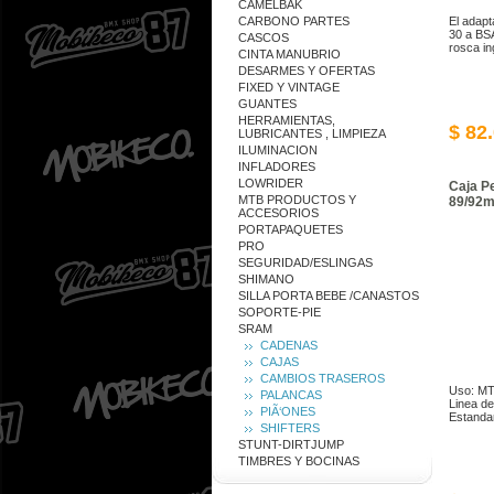
CAMELBAK
CARBONO PARTES
El adapt
30 a BSA
CASCOS
rosca i
CINTA MANUBRIO
DESARMES Y OFERTAS
FIXED Y VINTAGE
GUANTES
HERRAMIENTAS,
$ 82
LUBRICANTES , LIMPIEZA
ILUMINACION
INFLADORES
LOWRIDER
Caja P
MTB PRODUCTOS Y
89/92
ACCESORIOS
PORTAPAQUETES
PRO
SEGURIDAD/ESLINGAS
SHIMANO
SILLA PORTA BEBE /CANASTOS
SOPORTE-PIE
SRAM
CADENAS
CAJAS
CAMBIOS TRASEROS
Uso: MT
PALANCAS
Linea d
PIÃ‘ONES
Estanda
SHIFTERS
STUNT-DIRTJUMP
TIMBRES Y BOCINAS