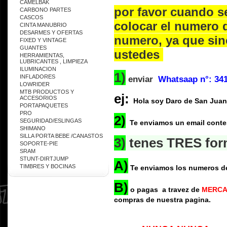
CAMELBAK
por favor cuando se
CARBONO PARTES
CASCOS
colocar el numero 
CINTA MANUBRIO
DESARMES Y OFERTAS
numero, ya que si
FIXED Y VINTAGE
GUANTES
ustedes
HERRAMIENTAS,
LUBRICANTES , LIMPIEZA
ILUMINACION
1)
INFLADORES
enviar
Whatsaap n°: 34
LOWRIDER
MTB PRODUCTOS Y
ej:
ACCESORIOS
Hola soy Daro de San Juan y 
PORTAPAQUETES
PRO
2)
SEGURIDAD/ESLINGAS
Te enviamos un email contes
SHIMANO
SILLA PORTA BEBE /CANASTOS
3)
tenes TRES form
SOPORTE-PIE
SRAM
STUNT-DIRTJUMP
A)
TIMBRES Y BOCINAS
Te enviamos los numeros de 
B)
o pagas a travez de
MERCADO
compras de nuestra pagina.