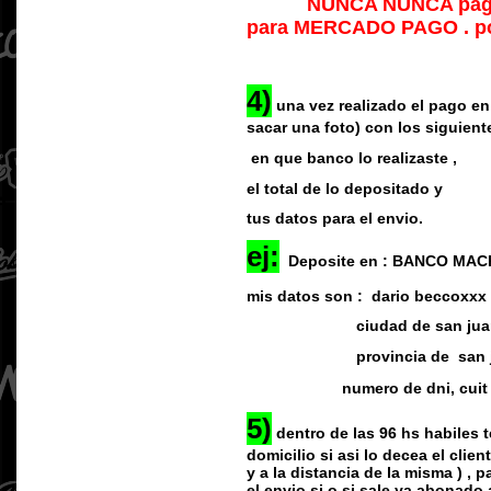
NUNCA NUNCA pagar sin 
para MERCADO PAGO . por 
4)
una vez realizado el pago en
sacar una foto) con los siguient
en que banco lo realizaste ,
el total de lo depositado y
tus datos para el envio.
ej:
Deposite en : BANCO MACRO 
mis datos son : dario beccoxxx
ciudad de san jua
provincia de san j
numero de dni, cuit 
5)
dentro de las 96 hs habiles 
domicilio si asi lo decea el clie
y a la distancia de la misma ) ,
el envio si o si sale ya abonado 