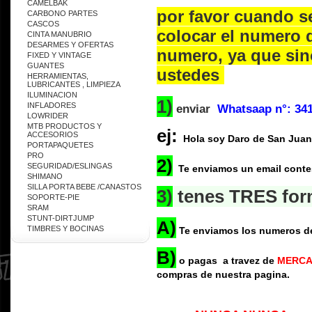
CAMELBAK
por favor cuando se
CARBONO PARTES
CASCOS
colocar el numero 
CINTA MANUBRIO
DESARMES Y OFERTAS
numero, ya que si
FIXED Y VINTAGE
GUANTES
ustedes
HERRAMIENTAS,
LUBRICANTES , LIMPIEZA
ILUMINACION
1)
INFLADORES
enviar
Whatsaap n°: 34
LOWRIDER
MTB PRODUCTOS Y
ej:
ACCESORIOS
Hola soy Daro de San Juan y 
PORTAPAQUETES
PRO
2)
SEGURIDAD/ESLINGAS
Te enviamos un email contes
SHIMANO
SILLA PORTA BEBE /CANASTOS
3)
tenes TRES form
SOPORTE-PIE
SRAM
STUNT-DIRTJUMP
A)
TIMBRES Y BOCINAS
Te enviamos los numeros de 
B)
o pagas a travez de
MERCADO
compras de nuestra pagina.