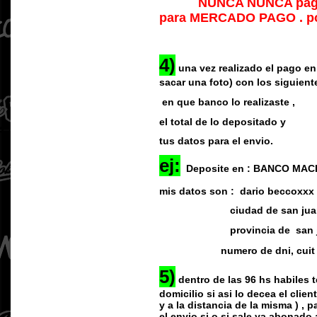
NUNCA NUNCA pagar sin 
para MERCADO PAGO . por 
4)
una vez realizado el pago en
sacar una foto) con los siguient
en que banco lo realizaste ,
el total de lo depositado y
tus datos para el envio.
ej:
Deposite en : BANCO MACRO 
mis datos son : dario beccoxxx
ciudad de san jua
provincia de san j
numero de dni, cuit 
5)
dentro de las 96 hs habiles 
domicilio si asi lo decea el clie
y a la distancia de la misma ) ,
el envio si o si sale ya abonado 