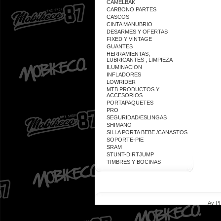
CAMELBAK
CARBONO PARTES
CASCOS
CINTA MANUBRIO
DESARMES Y OFERTAS
FIXED Y VINTAGE
GUANTES
HERRAMIENTAS,
LUBRICANTES , LIMPIEZA
ILUMINACION
INFLADORES
LOWRIDER
MTB PRODUCTOS Y
ACCESORIOS
PORTAPAQUETES
PRO
SEGURIDAD/ESLINGAS
SHIMANO
SILLA PORTA BEBE /CANASTOS
SOPORTE-PIE
SRAM
STUNT-DIRTJUMP
TIMBRES Y BOCINAS
Av PR