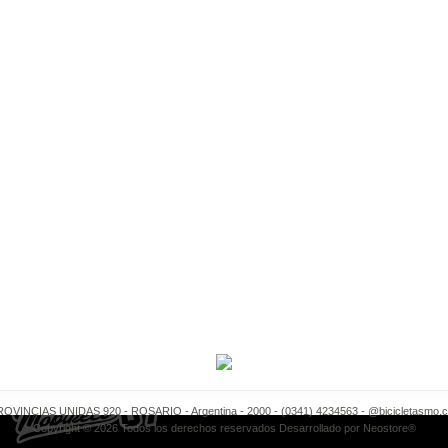
OVINCIAS UNIDAS 920 - ROSARIO - Argentina - 2000 - (0341) 4234563 -
@bicicletasmo.
Copyright © 2026 Todos los derechos reservados Desarrollado por
Neostore®