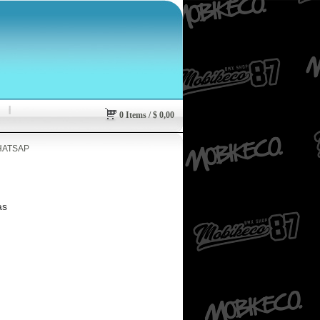
0
Items
/
$
0,00
HATSAP
as