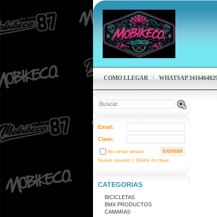
COMO LLEGAR
WHATSAP 341646482
Email:
Clave:
No cerrar sesión
Nuevo usuario
|
Olvidé mi clave
CATEGORIAS
BICICLETAS
BMX PRODUCTOS
CAMARAS