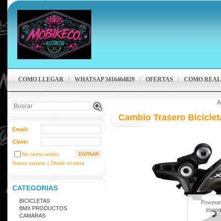
COMO LLEGAR
WHATSAP 3416464829
OFERTAS
COMO REAL
A
Cambio Trasero Bicicle
Email:
Clave:
No cerrar sesión
Nuevo usuario
|
Olvidé mi clave
CATEGORIAS
BICICLETAS
Procesa
BMX PRODUCTOS
image
CAMARAS