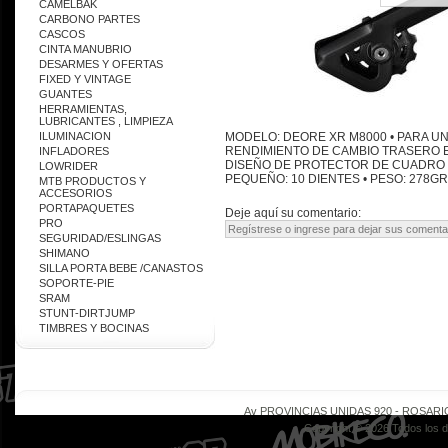
CAMELBAK
CARBONO PARTES
CASCOS
CINTA MANUBRIO
DESARMES Y OFERTAS
FIXED Y VINTAGE
GUANTES
HERRAMIENTAS,
LUBRICANTES , LIMPIEZA
ILUMINACION
MODELO: DEORE XR M8000 • PARA UN
RENDIMIENTO DE CAMBIO TRASERO E
INFLADORES
DISEÑO DE PROTECTOR DE CUADRO DE
LOWRIDER
PEQUEÑO: 10 DIENTES • PESO: 278G
MTB PRODUCTOS Y
ACCESORIOS
PORTAPAQUETES
Deje aquí su comentario:
PRO
SEGURIDAD/ESLINGAS
SHIMANO
SILLA PORTA BEBE /CANASTOS
SOPORTE-PIE
SRAM
STUNT-DIRTJUMP
TIMBRES Y BOCINAS
Av PROVINCIAS UNIDAS 920 - ROSARIO - 
Copyright © 2026 Todos los 