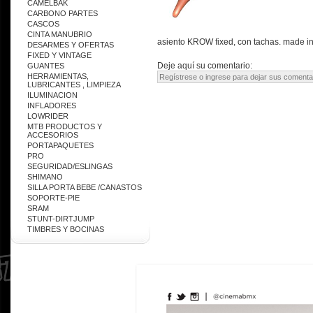
CAMELBAK
CARBONO PARTES
CASCOS
CINTA MANUBRIO
asiento KROW fixed, con tachas. made i
DESARMES Y OFERTAS
FIXED Y VINTAGE
Deje aquí su comentario:
GUANTES
HERRAMIENTAS,
LUBRICANTES , LIMPIEZA
ILUMINACION
INFLADORES
LOWRIDER
MTB PRODUCTOS Y
ACCESORIOS
PORTAPAQUETES
PRO
SEGURIDAD/ESLINGAS
SHIMANO
SILLA PORTA BEBE /CANASTOS
SOPORTE-PIE
SRAM
STUNT-DIRTJUMP
TIMBRES Y BOCINAS