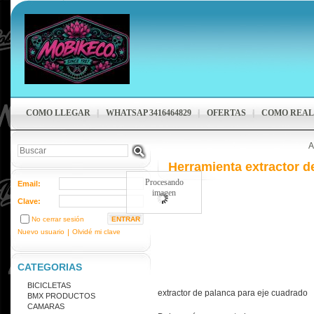
COMO LLEGAR
WHATSAP 3416464829
OFERTAS
COMO REAL
A
Herramienta extractor d
Procesando
Email:
imagen
Clave:
No cerrar sesión
Nuevo usuario
|
Olvidé mi clave
CATEGORIAS
BICICLETAS
extractor de palanca para eje cuadrado
BMX PRODUCTOS
CAMARAS