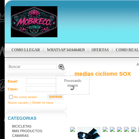
COMO LLEGAR
WHATSAP 3416464829
OFERTAS
COMO REAL
A
medias ciclismo SOX
Procesando
Email:
imagen
Clave:
No cerrar sesión
Nuevo usuario
|
Olvidé mi clave
CATEGORIAS
BICICLETAS
BMX PRODUCTOS
CAMARAS