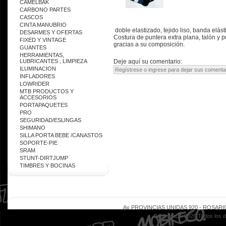
CAMELBAK
CARBONO PARTES
CASCOS
CINTA MANUBRIO
doble elastizado, tejido liso, banda elás
DESARMES Y OFERTAS
Costura de puntera extra plana, talón y 
FIXED Y VINTAGE
gracias a su composición.
GUANTES
HERRAMIENTAS,
LUBRICANTES , LIMPIEZA
Deje aquí su comentario:
ILUMINACION
INFLADORES
LOWRIDER
MTB PRODUCTOS Y
ACCESORIOS
PORTAPAQUETES
PRO
SEGURIDAD/ESLINGAS
SHIMANO
SILLA PORTA BEBE /CANASTOS
SOPORTE-PIE
SRAM
STUNT-DIRTJUMP
TIMBRES Y BOCINAS
Av PROVINCIAS UNIDAS 920 - ROSARIO - 
Copyright © 2026 Todos los 