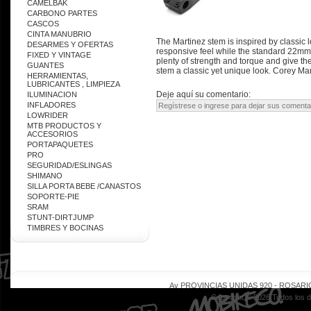
CAMELBAK
CARBONO PARTES
CASCOS
CINTA MANUBRIO
The Martinez stem is inspired by classic
DESARMES Y OFERTAS
responsive feel while the standard 22mm 
FIXED Y VINTAGE
plenty of strength and torque and give th
GUANTES
stem a classic yet unique look. Corey Ma
HERRAMIENTAS,
LUBRICANTES , LIMPIEZA
Deje aquí su comentario:
ILUMINACION
INFLADORES
LOWRIDER
MTB PRODUCTOS Y
ACCESORIOS
PORTAPAQUETES
PRO
SEGURIDAD/ESLINGAS
SHIMANO
SILLA PORTA BEBE /CANASTOS
SOPORTE-PIE
SRAM
STUNT-DIRTJUMP
TIMBRES Y BOCINAS
Av PROVINCIAS UNIDAS 920 - ROSARIO - 
Copyright © 2026 Todos los 