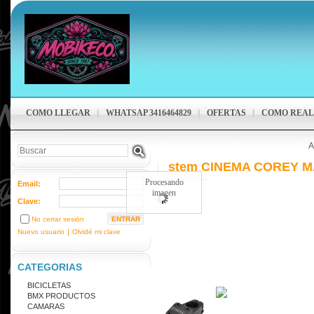
COMO LLEGAR
WHATSAP 3416464829
OFERTAS
COMO REAL
A
stem CINEMA COREY M
Procesando
Email:
imagen
Clave:
No cerrar sesión
Nuevo usuario
|
Olvidé mi clave
CATEGORIAS
BICICLETAS
BMX PRODUCTOS
CAMARAS