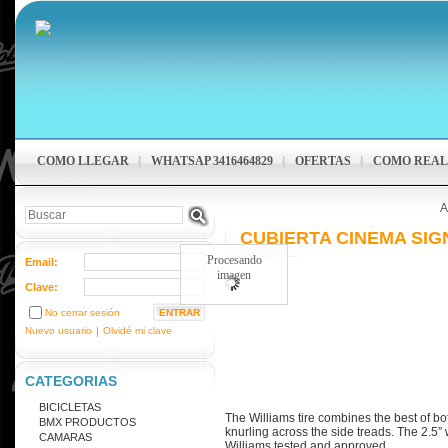
COMO LLEGAR
WHATSAP 3416464829
OFERTAS
COMO REAL
A
CUBIERTA CINEMA SIGN
Procesando
Email:
imagen
Clave:
No cerrar sesión
Nuevo usuario
|
Olvidé mi clave
CATEGORIAS
BICICLETAS
The Williams tire combines the best of bo
BMX PRODUCTOS
knurling across the side treads. The 2.5” 
CAMARAS
Williams tested and approved.