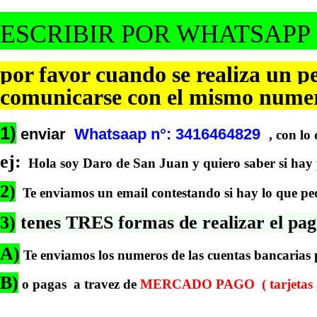
ESCRIBIR POR WHATSAPP
por favor cuando se realiza un pe
comunicarse con el mismo numero
1)
enviar
Whatsaap n°: 3416464829
,
con lo 
ej:
Hola soy Daro de San Juan y quiero saber si hay pa
2)
Te enviamos un email contestando si hay lo que ped
3)
tenes TRES formas de realizar el pag
A)
Te enviamos los numeros de las cuentas bancarias p
B)
o pagas a travez de
MERCADO PAGO ( tarjetas , pa