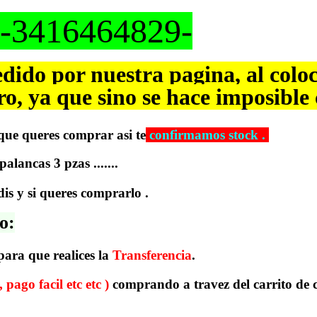
-3416464829-
dido por nuestra pagina, al coloc
, ya que sino se hace imposible
que queres comprar asi te
confirmamos stock .
lancas 3 pzas .......
is y si queres comprarlo .
o:
ara que realices la
Transferencia
.
go facil etc etc )
comprando a travez del carrito de 