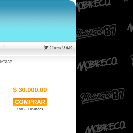
0
Items
/
$
0,00
HATSAP
$ 30.000,00
Stock:
1
unidades