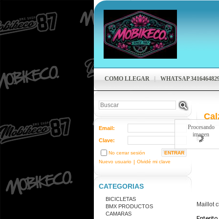
COMO LLEGAR
WHATSAP 341646482
Cal
Procesando
Email:
imagen
Clave:
No cerrar sesión
Nuevo usuario
|
Olvidé mi clave
CATEGORIAS
BICICLETAS
Maillot 
BMX PRODUCTOS
CAMARAS
Enterito