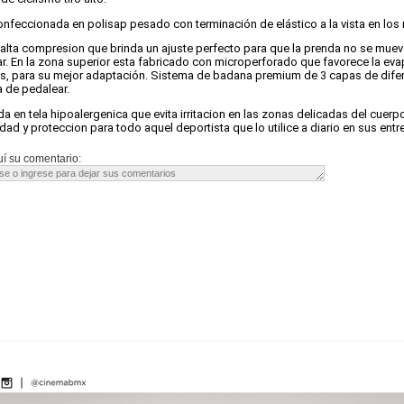
onfeccionada en polisap pesado con terminación de elástico a la vista en los
 alta compresion que brinda un ajuste perfecto para que la prenda no se mue
r. En la zona superior esta fabricado con microperforado que favorece la evap
os, para su mejor adaptación. Sistema de badana premium de 3 capas de dife
a de pedalear.
da en tela hipoalergenica que evita irritacion en las zonas delicadas del cuer
ad y proteccion para todo aquel deportista que lo utilice a diario en sus ent
í su comentario: