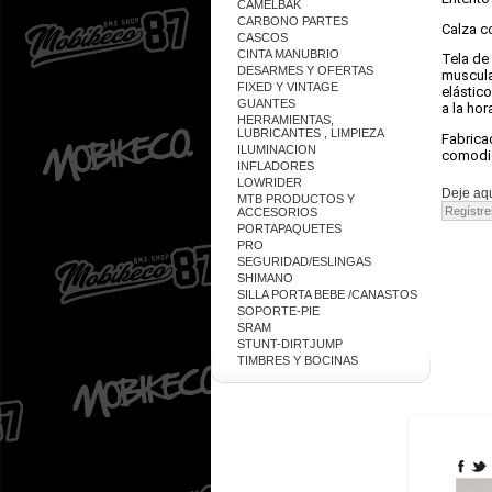
CAMELBAK
CARBONO PARTES
Calza c
CASCOS
CINTA MANUBRIO
Tela de
DESARMES Y OFERTAS
muscula
FIXED Y VINTAGE
elástic
GUANTES
a la hor
HERRAMIENTAS,
LUBRICANTES , LIMPIEZA
Fabrica
ILUMINACION
comodid
INFLADORES
LOWRIDER
Deje aqu
MTB PRODUCTOS Y
ACCESORIOS
PORTAPAQUETES
PRO
SEGURIDAD/ESLINGAS
SHIMANO
SILLA PORTA BEBE /CANASTOS
SOPORTE-PIE
SRAM
STUNT-DIRTJUMP
TIMBRES Y BOCINAS