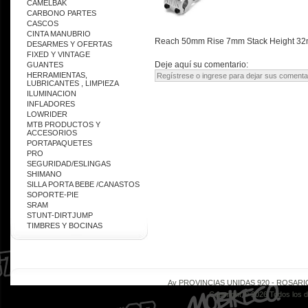
CAMELBAK
CARBONO PARTES
CASCOS
CINTA MANUBRIO
Reach 50mm Rise 7mm Stack Height 32mm
DESARMES Y OFERTAS
FIXED Y VINTAGE
Deje aquí su comentario:
GUANTES
HERRAMIENTAS,
LUBRICANTES , LIMPIEZA
ILUMINACION
INFLADORES
LOWRIDER
MTB PRODUCTOS Y
ACCESORIOS
PORTAPAQUETES
PRO
SEGURIDAD/ESLINGAS
SHIMANO
SILLA PORTA BEBE /CANASTOS
SOPORTE-PIE
SRAM
STUNT-DIRTJUMP
TIMBRES Y BOCINAS
Av PROVINCIAS UNIDAS 920 - ROSARIO - 
Copyright © 2026 Todos los 