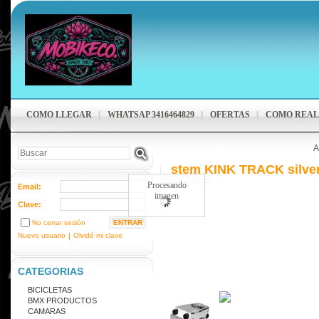
COMO LLEGAR
WHATSAP 3416464829
OFERTAS
COMO REAL
A
stem KINK TRACK silver
Procesando
Email:
imagen
Clave:
No cerrar sesión
Nuevo usuario
|
Olvidé mi clave
CATEGORIAS
BICICLETAS
BMX PRODUCTOS
CAMARAS