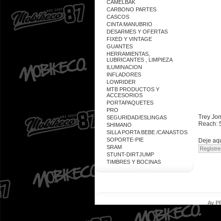
CAMELBAK
CARBONO PARTES
CASCOS
CINTA MANUBRIO
DESARMES Y OFERTAS
FIXED Y VINTAGE
GUANTES
HERRAMIENTAS,
LUBRICANTES , LIMPIEZA
ILUMINACION
INFLADORES
LOWRIDER
MTB PRODUCTOS Y
ACCESORIOS
PORTAPAQUETES
PRO
Trey Jo
SEGURIDAD/ESLINGAS
Reach: 
SHIMANO
SILLA PORTA BEBE /CANASTOS
SOPORTE-PIE
Deje aqu
SRAM
STUNT-DIRTJUMP
TIMBRES Y BOCINAS
Av PR