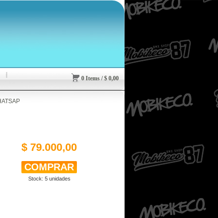
0
Items
/
$
0,00
HATSAP
$ 79.000,00
Stock:
5
unidades