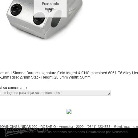
Procesando
imagen
nes and Simone Barraco signature Cold forged & CNC machined 6061-T6 Alloy Hea
51mm Rise: 27mm Stack Height: 28.5mm Width: 50mm
í su comentario:
OVINCIAS UNIDAS 920 - ROSARIO - Argentina - 2000 - (0341) 4234563 -
@bicicletasmo.
Copyright © 2026 Todos los derechos reservados Desarrollado por
Neostore®