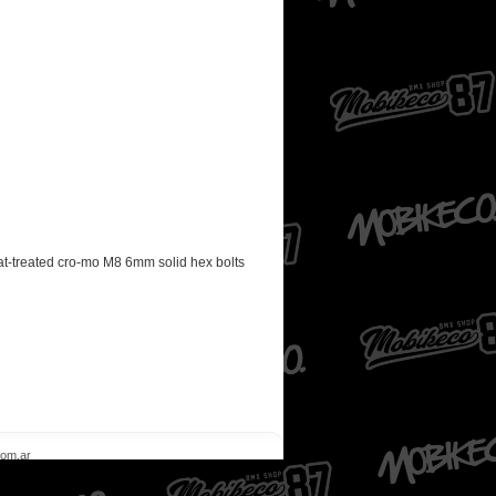
t-treated cro-mo M8 6mm solid hex bolts
com.ar