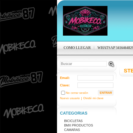
COMO LLEGAR
WHATSAP 341646482
ST
Email:
Clave:
No cerrar sesión
Nuevo usuario
|
Olvidé mi clave
CATEGORIAS
BICICLETAS
BMX PRODUCTOS
CAMARAS