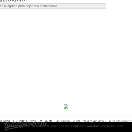
í su comentario:
OVINCIAS UNIDAS 920 - ROSARIO - Argentina - 2000 - (0341) 4234563 -
@bicicletasmo.
Copyright © 2026 Todos los derechos reservados Desarrollado por
Neostore®