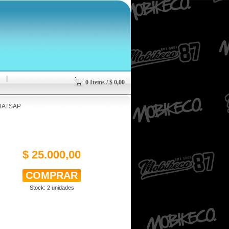
0
Items
/
$
0,00
HATSAP
$ 25.000,00
Stock:
2
unidades