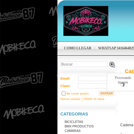
COMO LLEGAR
WHATSAP 341646482
Ca
Procesando
Email:
imagen
Clave:
No cerrar sesión
Nuevo usuario
|
Olvidé mi clave
CATEGORIAS
BICICLETAS
Cadena
BMX PRODUCTOS
CAMARAS