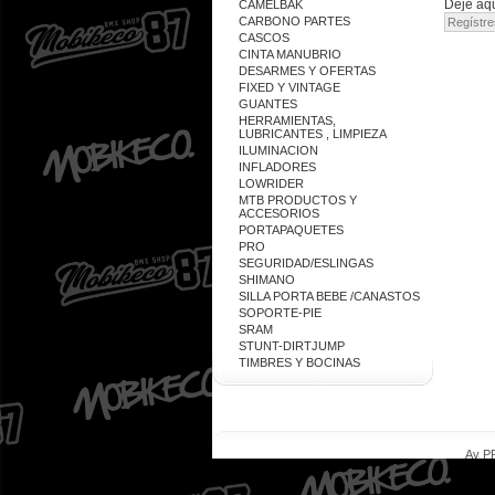
Deje aqu
CAMELBAK
CARBONO PARTES
CASCOS
CINTA MANUBRIO
DESARMES Y OFERTAS
FIXED Y VINTAGE
GUANTES
HERRAMIENTAS,
LUBRICANTES , LIMPIEZA
ILUMINACION
INFLADORES
LOWRIDER
MTB PRODUCTOS Y
ACCESORIOS
PORTAPAQUETES
PRO
SEGURIDAD/ESLINGAS
SHIMANO
SILLA PORTA BEBE /CANASTOS
SOPORTE-PIE
SRAM
STUNT-DIRTJUMP
TIMBRES Y BOCINAS
Av PR