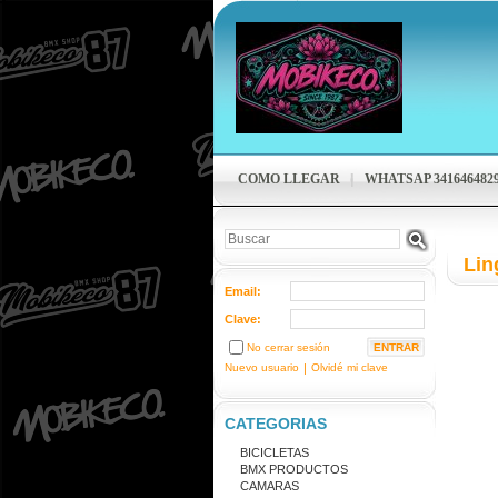
COMO LLEGAR
WHATSAP 341646482
Lin
Email:
Clave:
No cerrar sesión
Nuevo usuario
|
Olvidé mi clave
CATEGORIAS
BICICLETAS
BMX PRODUCTOS
CAMARAS