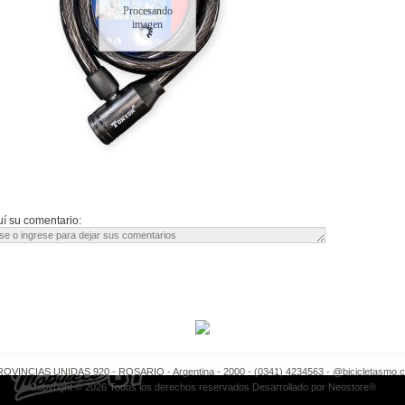
Procesando
imagen
í su comentario:
OVINCIAS UNIDAS 920 - ROSARIO - Argentina - 2000 - (0341) 4234563 -
@bicicletasmo.
Copyright © 2026 Todos los derechos reservados Desarrollado por
Neostore®