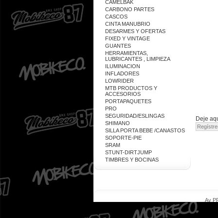
CAMELBAK
CARBONO PARTES
CASCOS
CINTA MANUBRIO
DESARMES Y OFERTAS
FIXED Y VINTAGE
GUANTES
HERRAMIENTAS,
LUBRICANTES , LIMPIEZA
ILUMINACION
INFLADORES
LOWRIDER
MTB PRODUCTOS Y
ACCESORIOS
PORTAPAQUETES
PRO
SEGURIDAD/ESLINGAS
Deje aqu
SHIMANO
SILLA PORTA BEBE /CANASTOS
SOPORTE-PIE
SRAM
STUNT-DIRTJUMP
TIMBRES Y BOCINAS
Av PR