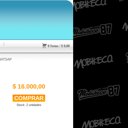
0
Items
/
$
0,00
HATSAP
$ 16.000,00
Stock:
2
unidades