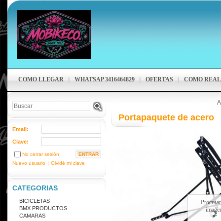
COMO LLEGAR
WHATSAP 3416464829
OFERTAS
COMO REAL
A
Portapaquete de acero
Email:
Clave:
No cerrar sesión
Nuevo usuario
|
Olvidé mi clave
CATEGORIAS
BICICLETAS
Procesa
BMX PRODUCTOS
image
CAMARAS