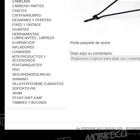
CAMELBAK
CARBONO PARTES
CASCOS
CINTA MANUBRIO
DESARMES Y OFERTAS
FIXED Y VINTAGE
GUANTES
HERRAMIENTAS,
LUBRICANTES , LIMPIEZA
ILUMINACION
Porta paquete de acero
INFLADORES
LOWRIDER
Deje aquí su comentario:
MTB PRODUCTOS Y
ACCESORIOS
PORTAPAQUETES
PRO
SEGURIDAD/ESLINGAS
SHIMANO
SILLA PORTA BEBE /CANASTOS
SOPORTE-PIE
SRAM
STUNT-DIRTJUMP
TIMBRES Y BOCINAS
Av PROVINCIAS UNIDAS 920 - ROSARIO - 
Copyright © 2026 Todos los 