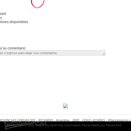
ared
 v
olores disponibles
í su comentario:
OVINCIAS UNIDAS 920 - ROSARIO - Argentina - 2000 - (0341) 4234563 -
@bicicletasmo.
Copyright © 2026 Todos los derechos reservados Desarrollado por
Neostore®