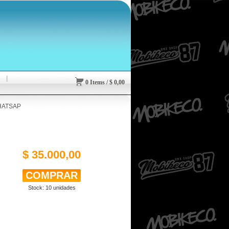
0
Items
/
$
0,00
HATSAP
$ 35.000,00
Stock:
10
unidades