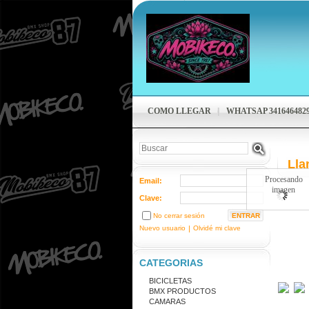
COMO LLEGAR
WHATSAP 341646482
Lla
Procesando
Email:
imagen
Clave:
No cerrar sesión
Nuevo usuario
|
Olvidé mi clave
CATEGORIAS
BICICLETAS
BMX PRODUCTOS
CAMARAS