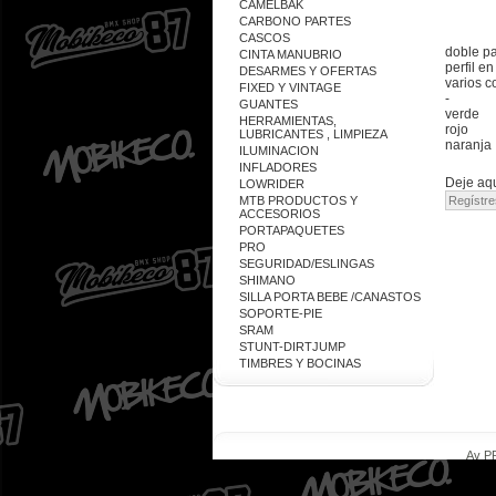
CAMELBAK
CARBONO PARTES
CASCOS
doble p
CINTA MANUBRIO
perfil en
DESARMES Y OFERTAS
varios c
FIXED Y VINTAGE
-
GUANTES
verde
HERRAMIENTAS,
rojo
LUBRICANTES , LIMPIEZA
naranja
ILUMINACION
INFLADORES
Deje aqu
LOWRIDER
MTB PRODUCTOS Y
ACCESORIOS
PORTAPAQUETES
PRO
SEGURIDAD/ESLINGAS
SHIMANO
SILLA PORTA BEBE /CANASTOS
SOPORTE-PIE
SRAM
STUNT-DIRTJUMP
TIMBRES Y BOCINAS
Av PR