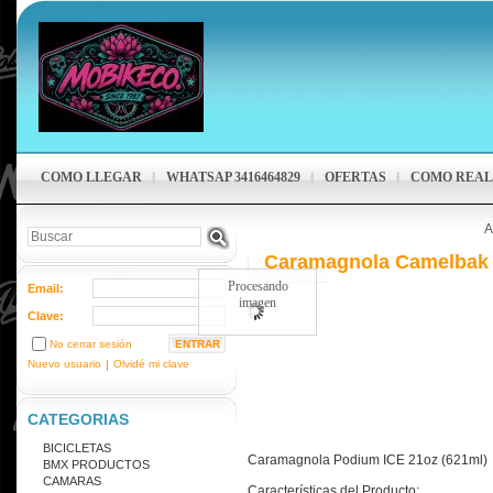
COMO LLEGAR
WHATSAP 3416464829
OFERTAS
COMO REAL
A
Caramagnola Camelbak 
Procesando
Email:
imagen
Clave:
No cerrar sesión
Nuevo usuario
|
Olvidé mi clave
CATEGORIAS
BICICLETAS
Caramagnola Podium ICE 21oz (621ml)
BMX PRODUCTOS
CAMARAS
Características del Producto: