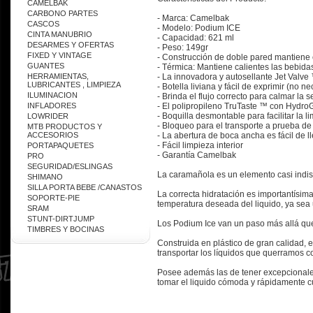
CAMELBAK
CARBONO PARTES
- Marca: Camelbak
CASCOS
- Modelo: Podium ICE
CINTA MANUBRIO
- Capacidad: 621 ml
DESARMES Y OFERTAS
- Peso: 149gr
FIXED Y VINTAGE
- Construcción de doble pared mantiene e
GUANTES
- Térmica: Mantiene calientes las bebidas
- La innovadora y autosellante Jet Valve
HERRAMIENTAS,
LUBRICANTES , LIMPIEZA
- Botella liviana y fácil de exprimir (no 
ILUMINACION
- Brinda el flujo correcto para calmar la s
- El polipropileno TruTaste ™ con Hydr
INFLADORES
- Boquilla desmontable para facilitar la l
LOWRIDER
- Bloqueo para el transporte a prueba d
MTB PRODUCTOS Y
- La abertura de boca ancha es fácil de l
ACCESORIOS
- Fácil limpieza interior
PORTAPAQUETES
- Garantía Camelbak
PRO
SEGURIDAD/ESLINGAS
La caramañola es un elemento casi indis
SHIMANO
SILLA PORTA BEBE /CANASTOS
La correcta hidratación es importantísi
SOPORTE-PIE
temperatura deseada del liquido, ya sea u
SRAM
STUNT-DIRTJUMP
Los Podium Ice van un paso más allá que
TIMBRES Y BOCINAS
Construida en plástico de gran calidad, 
transportar los líquidos que querramos c
Posee además las de tener excepcionales
tomar el liquido cómoda y rápidamente c