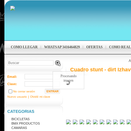
COMO LLEGAR
WHATSAP 3416464829
OFERTAS
COMO REAL
A
Cuadro stunt - dirt Izha
Procesando
Email:
imagen
Clave:
No cerrar sesión
Nuevo usuario
|
Olvidé mi clave
CATEGORIAS
BICICLETAS
BMX PRODUCTOS
CAMARAS