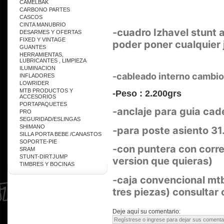
CAMELBAK
CARBONO PARTES
CASCOS
CINTA MANUBRIO
-cuadro Izhavel stunt 
DESARMES Y OFERTAS
FIXED Y VINTAGE
poder poner cualquier 
GUANTES
HERRAMIENTAS,
LUBRICANTES , LIMPIEZA
ILUMINACION
-cableado interno cambio
INFLADORES
LOWRIDER
MTB PRODUCTOS Y
-Peso : 2.200grs
ACCESORIOS
PORTAPAQUETES
-anclaje para guia ca
PRO
SEGURIDAD/ESLINGAS
SHIMANO
-para poste asiento 31
SILLA PORTA BEBE /CANASTOS
SOPORTE-PIE
-con puntera con corre
SRAM
STUNT-DIRTJUMP
version que quieras)
TIMBRES Y BOCINAS
-caja convencional mtb
tres piezas) consultar 
Deje aquí su comentario: