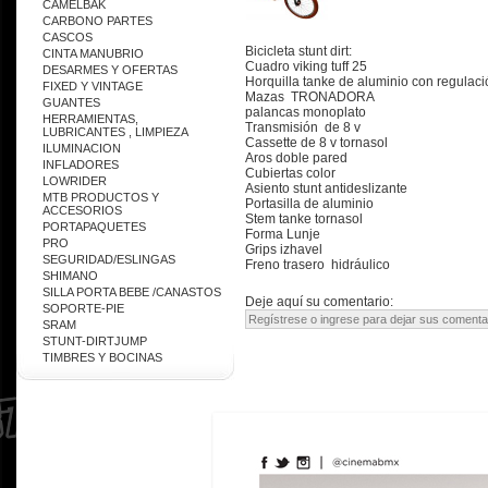
CAMELBAK
CARBONO PARTES
CASCOS
Bicicleta stunt dirt:
CINTA MANUBRIO
Cuadro viking tuff 25
DESARMES Y OFERTAS
Horquilla tanke de aluminio con regulac
FIXED Y VINTAGE
Mazas TRONADORA
GUANTES
palancas monoplato
HERRAMIENTAS,
Transmisión de 8 v
LUBRICANTES , LIMPIEZA
Cassette de 8 v tornasol
ILUMINACION
Aros doble pared
INFLADORES
Cubiertas color
LOWRIDER
Asiento stunt antideslizante
MTB PRODUCTOS Y
Portasilla de aluminio
ACCESORIOS
Stem tanke tornasol
PORTAPAQUETES
Forma Lunje
PRO
Grips izhavel
SEGURIDAD/ESLINGAS
Freno trasero hidráulico
SHIMANO
SILLA PORTA BEBE /CANASTOS
Deje aquí su comentario:
SOPORTE-PIE
SRAM
STUNT-DIRTJUMP
TIMBRES Y BOCINAS