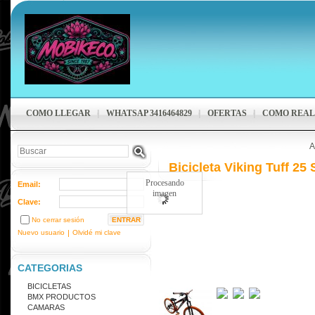
COMO LLEGAR
WHATSAP 3416464829
OFERTAS
COMO REAL
A
Bicicleta Viking Tuff 25
Procesando
Email:
imagen
Clave:
No cerrar sesión
Nuevo usuario
|
Olvidé mi clave
CATEGORIAS
BICICLETAS
BMX PRODUCTOS
CAMARAS