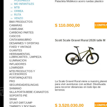
/PLEGABLES
Patacleta Mobikeco acero ruedas plastico
MO INFANTILES
MTB
ORBEA
RUTA
VENZO
BMX PRODUCTOS
$ 110.000,00
COMPR
CAMARAS
CAMELBAK
CARBONO PARTES
CASCOS
CINTA MANUBRIO
Scott Scale Gravel Rural 2026 talle M
DESARMES Y OFERTAS
FIXED Y VINTAGE
GUANTES
HERRAMIENTAS,
LUBRICANTES , LIMPIEZA
ILUMINACION
INFLADORES
LOWRIDER
MTB PRODUCTOS Y
ACCESORIOS
PORTAPAQUETES
PRO
La Scale Gravel Rural viene a nuestro plane
para vivir aventuras con actitud. DiseÃ±ada
SEGURIDAD/ESLINGAS
para recorrer distancias en todo tipo de
SHIMANO
terrenos
SILLA PORTA BEBE /CANASTOS
SOPORTE-PIE
SRAM
STUNT-DIRTJUMP
$ 3.520.030,00
COMPR
TIMBRES Y BOCINAS