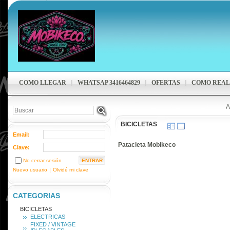
COMO LLEGAR
WHATSAP 3416464829
OFERTAS
COMO REAL
A
BICICLETAS
Email:
Patacleta Mobikeco
Clave:
No cerrar sesión
Nuevo usuario
|
Olvidé mi clave
CATEGORIAS
BICICLETAS
ELECTRICAS
FIXED / VINTAGE