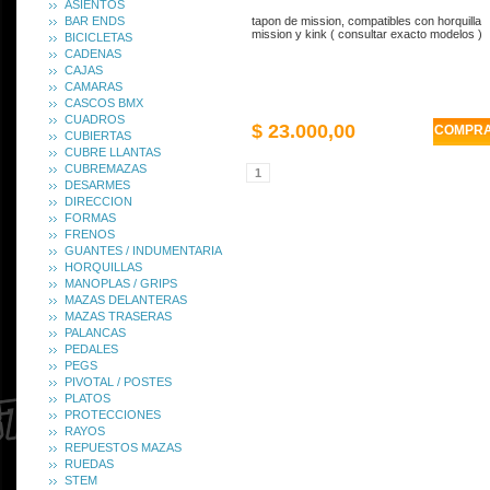
ASIENTOS
BAR ENDS
tapon de mission, compatibles con horquilla
mission y kink ( consultar exacto modelos )
BICICLETAS
CADENAS
CAJAS
CAMARAS
CASCOS BMX
CUADROS
$ 23.000,00
COMPR
CUBIERTAS
CUBRE LLANTAS
CUBREMAZAS
1
DESARMES
DIRECCION
FORMAS
FRENOS
GUANTES / INDUMENTARIA
HORQUILLAS
MANOPLAS / GRIPS
MAZAS DELANTERAS
MAZAS TRASERAS
PALANCAS
PEDALES
PEGS
PIVOTAL / POSTES
PLATOS
PROTECCIONES
RAYOS
REPUESTOS MAZAS
RUEDAS
STEM