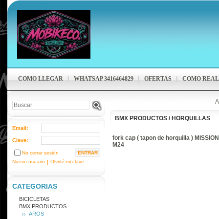
COMO LLEGAR
WHATSAP 3416464829
OFERTAS
COMO REAL
A
BMX PRODUCTOS
/
HORQUILLAS
Email:
fork cap ( tapon de horquilla ) MISSION
Clave:
M24
No cerrar sesión
Nuevo usuario
|
Olvidé mi clave
CATEGORIAS
BICICLETAS
BMX PRODUCTOS
AROS