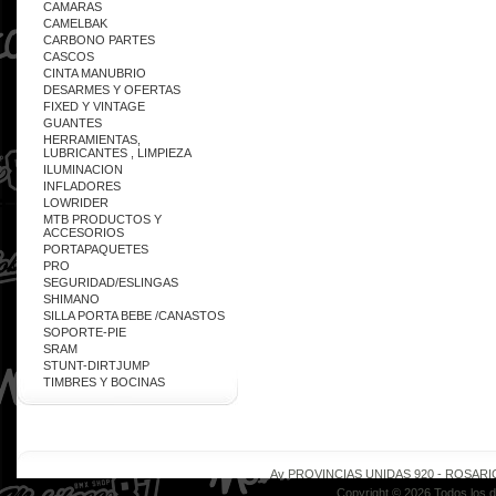
CAMARAS
CAMELBAK
CARBONO PARTES
CASCOS
CINTA MANUBRIO
DESARMES Y OFERTAS
FIXED Y VINTAGE
GUANTES
HERRAMIENTAS,
LUBRICANTES , LIMPIEZA
ILUMINACION
INFLADORES
LOWRIDER
MTB PRODUCTOS Y
ACCESORIOS
PORTAPAQUETES
PRO
SEGURIDAD/ESLINGAS
SHIMANO
SILLA PORTA BEBE /CANASTOS
SOPORTE-PIE
SRAM
STUNT-DIRTJUMP
TIMBRES Y BOCINAS
Av PROVINCIAS UNIDAS 920 - ROSARIO - 
Copyright © 2026 Todos los 