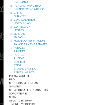
ENGRANAJES
FORMAS / MANUBRIO
FRENO/ FRENO A DISCO
GRIPS
GUANTES
GUARDABARROS
HORQUILLAS
J.DIRECCION
LENTES
LLANTAS
MAZAS
MOCHILA / HIDRATACION
PALANCAS Y ENGRANAJES
PEDALES
PINONES
POSTES
RUEDAS
SHIFTER
STEM
TRABAS Y ANCLAJE
ZAPATILLAS MTB
PORTAPAQUETES
PRO
SEGURIDAD/ESLINGAS
SHIMANO
SILLA PORTA BEBE /CANASTOS
SOPORTE-PIE
SRAM
STUNT-DIRTJUMP
TIMBRES Y BOCINAS