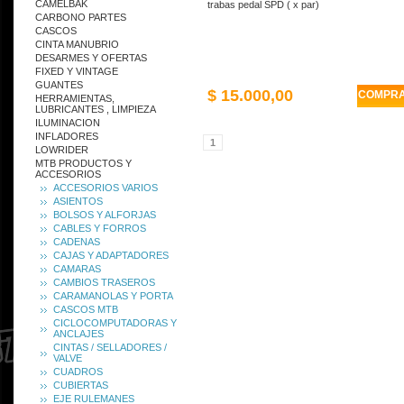
CAMELBAK
trabas pedal SPD ( x par)
CARBONO PARTES
CASCOS
CINTA MANUBRIO
DESARMES Y OFERTAS
FIXED Y VINTAGE
GUANTES
$ 15.000,00
COMPR
HERRAMIENTAS,
LUBRICANTES , LIMPIEZA
ILUMINACION
INFLADORES
1
LOWRIDER
MTB PRODUCTOS Y
ACCESORIOS
ACCESORIOS VARIOS
ASIENTOS
BOLSOS Y ALFORJAS
CABLES Y FORROS
CADENAS
CAJAS Y ADAPTADORES
CAMARAS
CAMBIOS TRASEROS
CARAMANOLAS Y PORTA
CASCOS MTB
CICLOCOMPUTADORAS Y
ANCLAJES
CINTAS / SELLADORES /
VALVE
CUADROS
CUBIERTAS
EJE RULEMANES