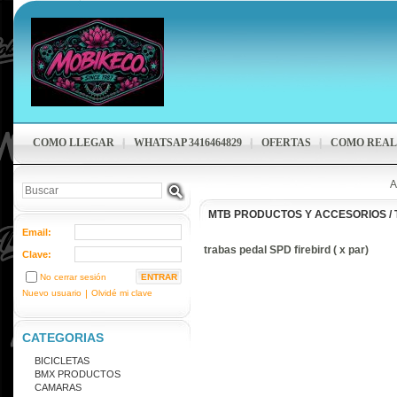
COMO LLEGAR
WHATSAP 3416464829
OFERTAS
COMO REAL
A
MTB PRODUCTOS Y ACCESORIOS
/
Email:
trabas pedal SPD firebird ( x par)
Clave:
No cerrar sesión
Nuevo usuario
|
Olvidé mi clave
CATEGORIAS
BICICLETAS
BMX PRODUCTOS
CAMARAS