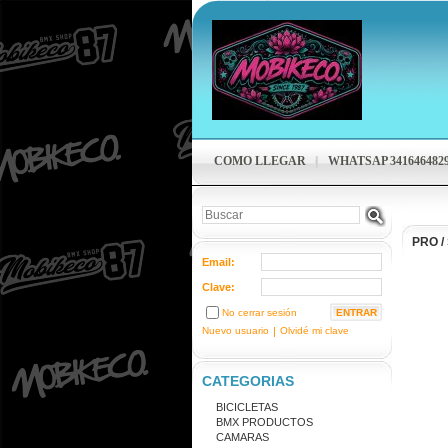
COMO LLEGAR
WHATSAP 341646482
PRO
/
Email:
Clave:
No cerrar sesión
Nuevo usuario
|
Olvidé mi clave
CATEGORIAS
BICICLETAS
BMX PRODUCTOS
CAMARAS