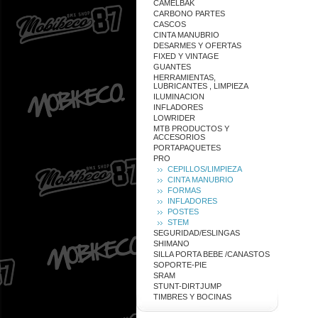
CAMELBAK
CARBONO PARTES
CASCOS
CINTA MANUBRIO
DESARMES Y OFERTAS
FIXED Y VINTAGE
GUANTES
HERRAMIENTAS,
LUBRICANTES , LIMPIEZA
ILUMINACION
INFLADORES
LOWRIDER
MTB PRODUCTOS Y
ACCESORIOS
PORTAPAQUETES
PRO
CEPILLOS/LIMPIEZA
CINTA MANUBRIO
FORMAS
INFLADORES
POSTES
STEM
SEGURIDAD/ESLINGAS
SHIMANO
SILLA PORTA BEBE /CANASTOS
SOPORTE-PIE
SRAM
STUNT-DIRTJUMP
TIMBRES Y BOCINAS