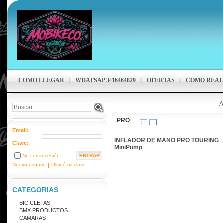
COMO LLEGAR
WHATSAP 3416464829
OFERTAS
COMO REAL
A
PRO
Email:
INFLADOR DE MANO PRO TOURING
Clave:
MiniPump
No cerrar sesión
Nuevo usuario
|
Olvidé mi clave
CATEGORIAS
BICICLETAS
BMX PRODUCTOS
CAMARAS