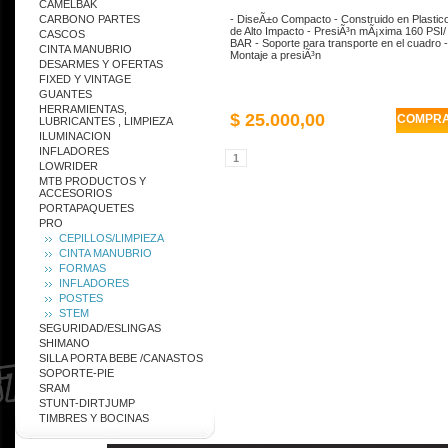
CAMELBAK
CARBONO PARTES
- DiseÃ±o Compacto - Construido en Plastic
de Alto Impacto - PresiÃ³n mÃ¡xima 160 PSI/
CASCOS
BAR - Soporte para transporte en el cuadro -
CINTA MANUBRIO
Montaje a presiÃ³n
DESARMES Y OFERTAS
FIXED Y VINTAGE
GUANTES
HERRAMIENTAS,
$ 25.000,00
COMPR
LUBRICANTES , LIMPIEZA
ILUMINACION
INFLADORES
1
LOWRIDER
MTB PRODUCTOS Y
ACCESORIOS
PORTAPAQUETES
PRO
CEPILLOS/LIMPIEZA
CINTA MANUBRIO
FORMAS
INFLADORES
POSTES
STEM
SEGURIDAD/ESLINGAS
SHIMANO
SILLA PORTA BEBE /CANASTOS
SOPORTE-PIE
SRAM
STUNT-DIRTJUMP
TIMBRES Y BOCINAS